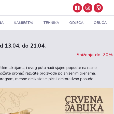
NA
NAMJEŠTAJ
TEHNIKA
ODJEĆA
OBUĆA
d 13.04. do 21.04.
Sniženje do: 20%
ikim akcijama, i ovog puta nudi sjajne popuste na razne
ožete pronaći različite proizvode po sniženim cijenama,
 program, mesne delikatese, pića i dekorativno posuđe