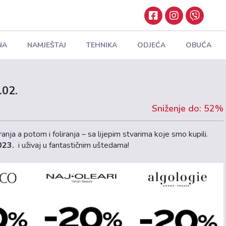
NA
NAMJEŠTAJ
TEHNIKA
ODJEĆA
OBUĆA
.02.
Sniženje do: 52%
ranja a potom i foliranja – sa lijepim stvarima koje smo kupili.
023.
i uživaj u fantastičnim uštedama!