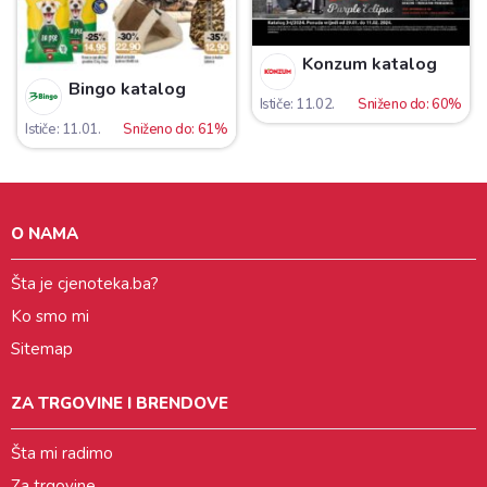
Konzum katalog
Bingo katalog
Ističe: 11.02.
Sniženo do: 60%
Ističe: 11.01.
Sniženo do: 61%
O NAMA
Šta je cjenoteka.ba?
Ko smo mi
Sitemap
ZA TRGOVINE I BRENDOVE
Šta mi radimo
Za trgovine