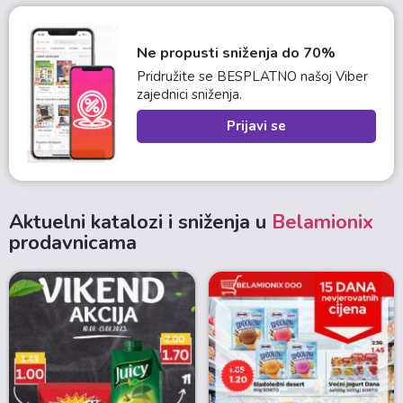
Ne propusti sniženja do 70%
Pridružite se BESPLATNO našoj Viber
zajednici sniženja.
Prijavi se
Aktuelni katalozi i sniženja u
Belamionix
prodavnicama