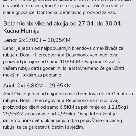
u različitim okusima, kao što su sir, paprika i čili. Ako volite
slane grickalice, Doritos su definitivno proizvod za vas.
Belamionix vikend akcija od 27.04. do 30.04. –
Kućna Hemija
Lenor 2×1700,l – 10,95KM
Lenor je jedan od najpopularnijih brendova omekšivača za
rublje u Bosni i Hercegovini, a Belamionix vam nudi ovaj
proizvod po cijeni od samo 10,95KM. Ovaj omekšivač će
vašem rublju dati ugodan miris, a istovremeno će ga učiniti
mekšim i lakšim za peglanje.
Ariel Oxi 6,8KM – 29,95KM
Ariel Oxi je jedan od najpopularnijih brendova deterdženata za
rublje u Bosni i Hercegovini, a Belamionix vam nudi ovaj
proizvod po cijeni od samo 6,8KM za pakiranje od 1,215kg i
29,95KM za pakiranje od 4,995kg. Ovaj deterdžent je
izuzetno učinkovit u uklanjanju mrlja i prljavštine sa vašeg
rublja, te će ga ostaviti čistim i svježim.