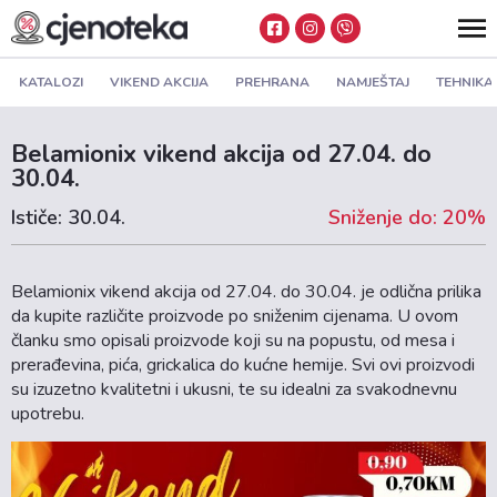
KATALOZI
VIKEND AKCIJA
PREHRANA
NAMJEŠTAJ
TEHNIKA
Belamionix vikend akcija od 27.04. do
30.04.
Ističe: 30.04.
Sniženje do: 20%
Belamionix vikend akcija od 27.04. do 30.04. je odlična prilika
da kupite različite proizvode po sniženim cijenama. U ovom
članku smo opisali proizvode koji su na popustu, od mesa i
prerađevina, pića, grickalica do kućne hemije. Svi ovi proizvodi
su izuzetno kvalitetni i ukusni, te su idealni za svakodnevnu
upotrebu.