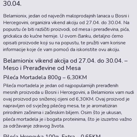
30.04.
Belamionix, jedan od najvećih maloprodajnih lanaca u Bosni i
Hercegovini, organizira vikend akciju od 27.04. do 30.04. Na
popustu će biti različiti proizvodi, od mesa i prerađevina, pića,
grickalica do kućne hemije. U ovom članku, detaljno ćemo
opisati proizvode koji su na popustu, te pružiti vam korisne
informacije koje će vam pomoći da iskoristite ovu akciju.
Belamionix vikend akcija od 27.04. do 30.04. –
Meso i Prerađevine od Mesa
Pileća Mortadela 800g – 6,30KM
Pileća mortadela je jedan od najpopularnijih prerađenih
mesnih proizvoda u Bosni i Hercegovini, a Belamionix vam nudi
ovaj proizvod po sniženoj cijeni od 6,30KM. Ovaj proizvod je
napravljen od svježeg pilećeg mesa, te je aromatiziran
prirodnim začinima i začinskim biljem. Osim što je ukusan,
pileća mortadela je i bogata proteinima, što je izuzetno važno
za održavanje zdravog života.
Pileća Hrenovka 100g, Extra – 0,65KM