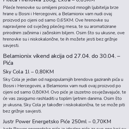
Pileće hrenovke su omiljeni proizvod mnogih ljubitelja brze
hrane u Bosni i Hercegovini, a Belamionix vam nudi ovaj
proizvod po cijeni od samo 0,65KM. Ove hrenovke su
napravljene od svježeg pilećeg mesa, te su aromatizirane
prirodnim začinima i začinskim biljem. Osim što su ukusne, ove
hrenovke su i niskokalorične, te ih možete jesti bez grižnje
savjesti.
Belamionix vikend akcija od 27.04. do 30.04. –
Pića
Sky Cola 1l – 0,80KM
Sky Cola je jedan od najpopularnijih brendova gaziranih pića u
Bosni i Hercegovini, a Belamionix vam nudi ovaj proizvod po
cijeni od samo 0,80KM. Ovo piće je izuzetno osvježavajuće, te
će vas zasigurno rashladiti u toplim ljetnim danima. Osim što
je ukusna, Sky Cola je također i niskokalorična, te se može piti
bez grižnje savjesti.
Justr Power Energetsko Piće 250ml – 0,70KM