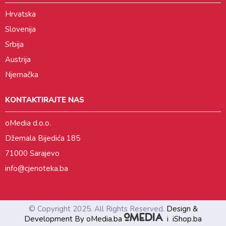
Hrvatska
Slovenija
Srbija
Austrija
Njemačka
KONTAKTIRAJTE NAS
oMedia d.o.o.
Džemala Bijedića 185
71000 Sarajevo
info@cjenoteka.ba
© Copyright 2025. All Rights Reserved.
Design &
Development By oMedia.ba
i
iShop.ba