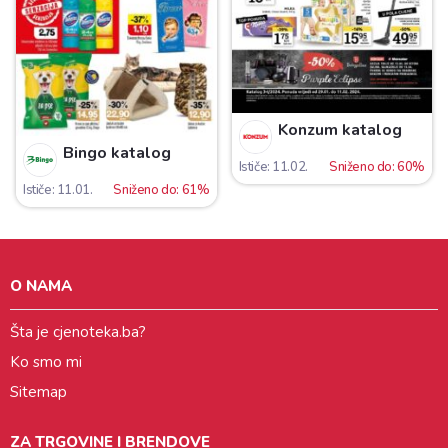
Konzum katalog
Bingo katalog
Ističe: 11.02.
Sniženo do: 60%
Ističe: 11.01.
Sniženo do: 61%
O NAMA
Šta je cjenoteka.ba?
Ko smo mi
Sitemap
ZA TRGOVINE I BRENDOVE