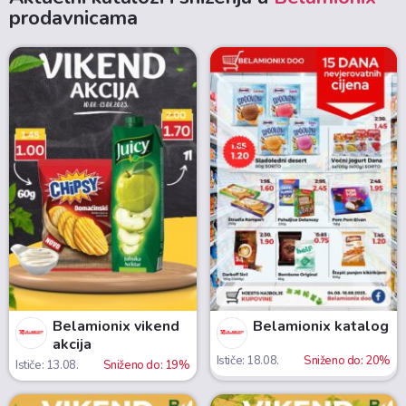
prodavnicama
Belamionix vikend
Belamionix katalog
akcija
Ističe: 18.08.
Sniženo do: 20%
Ističe: 13.08.
Sniženo do: 19%