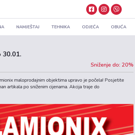
NA
NAMJEŠTAJ
TEHNIKA
ODJEĆA
OBUĆA
o 30.01.
Sniženje do: 20%
amionix maloprodajnim objektima upravo je počela! Posjetite
an artikala po sniženim cijenama. Akcija traje do