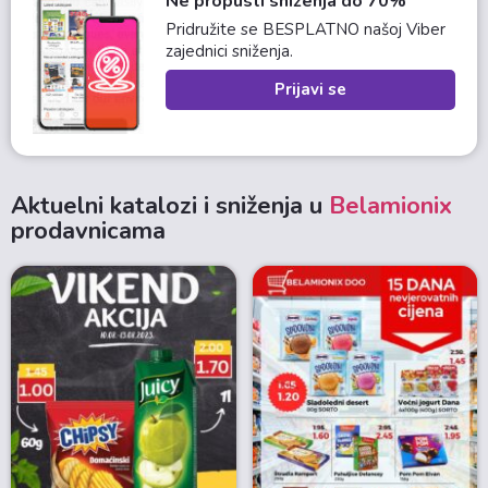
Ne propusti sniženja do 70%
Pridružite se BESPLATNO našoj Viber
zajednici sniženja.
Prijavi se
Aktuelni katalozi i sniženja u
Belamionix
prodavnicama