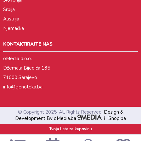
Slovenija
Srbija
Austrija
Njemačka
KONTAKTIRAJTE NAS
oMedia d.o.o.
Džemala Bijedića 185
71000 Sarajevo
info@cjenoteka.ba
© Copyright 2025. All Rights Reserved.
Design &
Development By oMedia.ba
i
iShop.ba
Tvoja lista za kupovinu