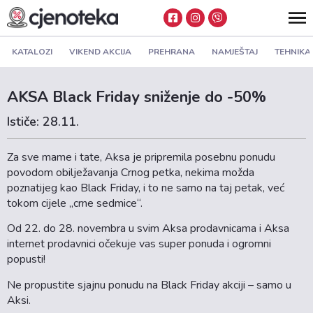
KATALOZI
VIKEND AKCIJA
PREHRANA
NAMJEŠTAJ
TEHNIKA
AKSA Black Friday sniženje do -50%
Ističe: 28.11.
Za sve mame i tate, Aksa je pripremila posebnu ponudu
povodom obilježavanja Crnog petka, nekima možda
poznatijeg kao Black Friday, i to ne samo na taj petak, već
tokom cijele „crne sedmice“.
Od 22. do 28. novembra u svim Aksa prodavnicama i Aksa
internet prodavnici očekuje vas super ponuda i ogromni
popusti!
Ne propustite sjajnu ponudu na Black Friday akciji – samo u
Aksi.